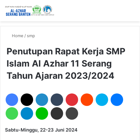
Home
/
smp
Penutupan Rapat Kerja SMP
Islam Al Azhar 11 Serang
Tahun Ajaran 2023/2024
Facebook
X
LinkedIn
Tumblr
Pinterest
Reddit
Skype
Messen
WhatsApp
Telegram
Line
Share via Email
Print
Sabtu-Minggu, 22-23 Juni 2024